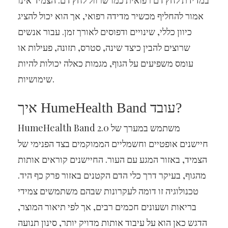
במדידת לחץ דם רפואית כמו שרוול לחץ דם. הצמיד אינו
אמור להחליף מכשיר מדידה רפואי, אך הוא יכול להציג
כיוון כללי, שינויים ודפוסים לאורך זמן. עבור אנשים
שרוצים להבין כיצד שינה, סטרס, תזונה, פעילות או
עומס משפיעים על הגוף, מגמות כאלה יכולות להיות
שימושיות.
איך HumeHealth Band עובד?
HumeHealth Band 2.0 משתמש במערך של
חיישנים אופטיים וחשמליים הממוקמים בצד הפנימי של
הצמיד, באזור המגע עם העור. החיישנים קוראים אותות
מהגוף, בעיקר דרך כלי הדם הקטנים באזור פרק כף היד.
טכנולוגיה זו דומה לעקרונות שבהם משתמשים צמידי
בריאות ושעונים חכמים רבים, אך לפי תיאור המוצר,
הדגש כאן הוא על עיבוד אותות מדויק יותר, סינון תנועה