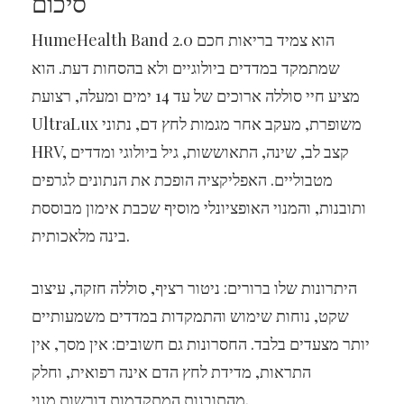
סיכום
HumeHealth Band 2.0 הוא צמיד בריאות חכם
שמתמקד במדדים ביולוגיים ולא בהסחות דעת. הוא
מציע חיי סוללה ארוכים של עד 14 ימים ומעלה, רצועת
UltraLux משופרת, מעקב אחר מגמות לחץ דם, נתוני
HRV, קצב לב, שינה, התאוששות, גיל ביולוגי ומדדים
מטבוליים. האפליקציה הופכת את הנתונים לגרפים
ותובנות, והמנוי האופציונלי מוסיף שכבת אימון מבוססת
בינה מלאכותית.
היתרונות שלו ברורים: ניטור רציף, סוללה חזקה, עיצוב
שקט, נוחות שימוש והתמקדות במדדים משמעותיים
יותר מצעדים בלבד. החסרונות גם חשובים: אין מסך, אין
התראות, מדידת לחץ הדם אינה רפואית, וחלק
מהתובנות המתקדמות דורשות מנוי.