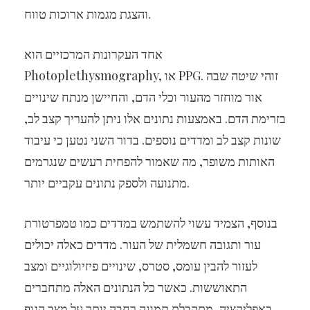
והצגת מגמות ארוכות טווח.
אחד העקרונות המרכזיים הוא
Photoplethysmography, או PPG. זוהי שיטה שבה
אור מוחזר מהעור וכלי הדם, והחיישן מנתח שינויים
בזרימת הדם. באמצעות נתונים אלו ניתן להעריך קצב לב,
שונות קצב לב ומדדים נוספים. בדור השני נטען כי עיבוד
האותות משופר, מה שאמור להפחית רעשים שנגרמים
מתנועה ולספק נתונים עקביים יותר.
בנוסף, הצמיד עשוי להשתמש במדדים כמו טמפרטורת
עור ותגובה חשמלית של העור. מדדים כאלה יכולים
לעזור להבין עומס, סטרס, שינויים פיזיולוגיים ומצב
התאוששות. כאשר כל הנתונים האלה מתחברים
באפליקציה, מתקבלת תמונה רחבה יותר על מצב הגוף