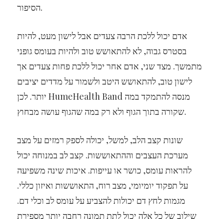
הסיפור.
אדם יכול ללכת הרבה צעדים אבל לישון מעט, להיות
בסטרס גבוה, לא להתאושש טוב ולהיות בעומס גופני
מתמשך. מצד שני, אדם אחר יכול ללכת פחות צעדים אך
לישון טוב, להתאושש היטב ולשמור על מדדים יציבים
יותר. לכן HumeHealth Band מנסה להתמקד במה
שקורה בתוך הגוף ולא רק במה שהגוף עושה מבחוץ.
שונות קצב הלב, למשל, יכולה לספק רמזים על מצב
מערכת העצבים וההתאוששות. קצב לב במנוחה יכול
להראות עומס, כושר או עייפות. איכות שינה משפיעה
על תפקוד יומיומי, מצב רוח, התאוששות ואיזון כללי.
מגמות לחץ דם יכולות להצביע על עומס לב וכלי דם.
שילוב של כל אלה יכול לתת תמונה רחבה יותר מספירת