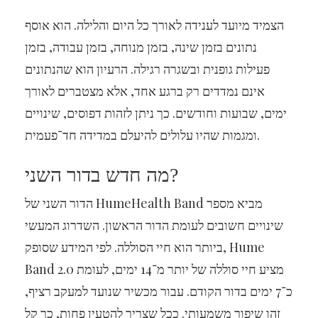
הצמיד מיועד לענידה לאורך כל היום והלילה. הוא אוסף
נתונים בזמן שינה, בזמן מנוחה, בזמן עבודה, בזמן
פעילות גופנית ובשגרה רגילה. הרעיון הוא שהנתונים
אינם נמדדים רק ברגע אחד, אלא מצטברים לאורך
ימים, שבועות וחודשים. כך ניתן לזהות דפוסים, שינויים
ומגמות שהיו עלולים להיעלם במדידה חד־פעמית.
מה חדש בדור השני?
הדור השני של HumeHealth Band מביא מספר
שינויים חשובים לעומת הדור הראשון. השדרוג המעשי
ביותר הוא חיי הסוללה. לפי המידע שסופק, Hume
Band 2.0 מציע חיי סוללה של יותר מ־14 ימים, לעומת
כ־7 ימים בדור הקודם. עבור מכשיר שנועד למעקב רציף,
זהו שיפור משמעותי. ככל שצריך להטעין פחות, כך קל