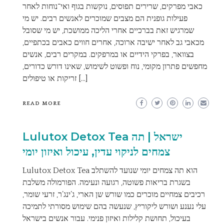
כאבי מפרקים, שרירים תפוסים, נוקשות בגוף ואי־נוחות לאחר
פעילות גופנית הם מצבים שמוכרים לאנשים רבים. יש מי
שמרגיש זאת בברכיים אחרי הליכה ממושכת, יש מי שסובל
מכאבי גב לאחר ישיבה ארוכה, אחרים חווים כאבים בכתפיים,
בצוואר, בפרקי הידיים או במרפקים. במקרים רבים, אנשים
מחפשים פתרון מקומי, נוח ופשוט לשימוש, שאינו דורש כדורים,
זריקות או טיפולים […]
READ MORE
Lulutox Detox Tea ישראל | תה
צמחים לניקוי עדין, עיכול ואיזון יומי
Lulutox Detox Tea הוא תה צמחים יומי שנועד להשתלב
בשגרת בריאות פשוטה, רגועה ונעימה. הפורמולה משלבת
רכיבים צמחיים מוכרים כמו שורש שן הארי, ג’ינג’ר, זרעי שומר,
עלי נענע ושורש ליקוריץ, שנעשה בהם שימוש מסורתי לתמיכה
בעיכול, תחושת קלילות ואיזון פנימי. עבור אנשים בישראל