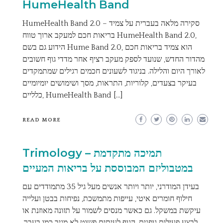
HumeHealth Band
HumeHealth Band 2.0 – סקירה מלאה בעברית על צמיד
בריאות חכם למעקב ארוך טווח HumeHealth Band 2.0,
הידוע גם בשם Hume Band 2.0, הוא צמיד בריאות חכם
מהדור החדש, שנועד לספק מעקב רציף אחר מדדי גוף חשובים
לאורך היום והלילה. בניגוד לשעונים חכמים רגילים שמתמקדים
בעיקר בצעדים, קלוריות, התראות, מסך ושימושים יומיומיים
כלליים, HumeHealth Band […]
READ MORE
Trimology – תמיכה מתקדמת
במטבוליזם המבוססת על בריאות המעיים
בעידן המודרני, יותר ויותר אנשים מעל גיל 35 מתמודדים עם
חילוף חומרים איטי, עייפות מתמשכת, נפיחות בבטן ועלייה
עיקשת במשקל. גם כאשר מנסים לשמור על תזונה מאוזנת או
לבצע פעילות גופנית, הגוף לעיתים פשוט לא מגיב כמו בעבר.