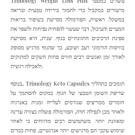
Trimology Weight Loss Pills פועלים במספר
מישורים במקביל כדי לתמוך בירידה טבעית ובריאה
במשקל. ראשית, הפורמולה מסייעת בשיפור בריאות
המעיים והעיכול, דבר שעשוי להפחית נפיחות ולשפר את
ספיגת הרכיבים התזונתיים בגוף. שנית, היא מסייעת
בוויסות הורמוני רעב ושובע, כך שהגוף מרגיש מסופק
לאורך זמן ואנשים רבים חווים פחות חשקים למתוקים
ולאכילה רגשית.
בנוסף, Trimology Keto Capsules תומכים בתהליך
שריפת השומן הטבעי של הגוף. במקום להסתמך על
חומרים ממריצים שגורמים לעלייה זמנית באנרגיה
ולאחר מכן לנפילה חדה, הפורמולה פועלת בצורה עדינה
ומאוזנת יותר. משתמשים רבים מדווחים כי לאחר
שימוש עקבי הם מרגישים יותר אנרגטיים, פחות כבדים