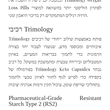
ובמטבוליזם. גישה זו הופכת את Trimology Weight
Loss Pills לפתרון הוליסטי יותר בהשוואה למוצרי
הרזיה רגילים המתמקדים רק בדיכוי תיאבון זמני.
רכיבי Trimology
Trimology פותח באמצעות שילוב ייחודי של רכיבים
איכותיים ומבוססי מדע, שנועדו לעבוד יחד בצורה
הרמונית כדי לתמוך בבריאות המעיים, באיזון
המטבוליזם ובירידה טבעית ומתמשכת במשקל. כל רכיב
בפורמולה של Trimology Keto Capsules נבחר
בקפידה כדי לסייע לגוף לחזור לאיזון טבעי ולתמוך
בתהליכי שריפת שומן, עיכול תקין ורמות אנרגיה יציבות.
Pharmaceutical-Grade Resistant
Starch Type 2 (RS2)