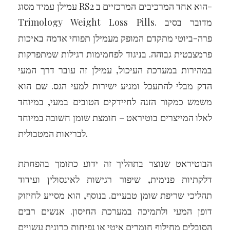
עמילן עמיד מסוג RS2 הוא אחד המרכיבים המרכזיים ב-
Trimology Weight Loss Pills. מדובר בסיב
פרה-ביוטי מתקדם המופק מעמילן תפוחי אדמה באיכות
פרמצבטית גבוהה. בניגוד לפחמימות רגילות שמתפרקות
במהירות במערכת העיכול, עמילן זה עובר דרך המעי
הדק מבלי להתעכל ומגיע ישירות למעי הגס. שם הוא
משמש כמקור הזנה לחיידקים הטובים במעי, במיוחד
לאלו המייצרים בוטיראט – חומצת שומן חשובה במיוחד
לבריאות המטבולית.
הבוטיראט שנוצר בתהליך זה ידוע כתומך בהפחתת
דלקתיות פנימית, שיפור רגישות לאינסולין ועידוד
תהליכי שריפת שומן טבעיים. בנוסף, הוא מסייע לחיזוק
דופן המעי ולתמיכה במערכת החיסון. אנשים רבים
הסובלים מחילוף חומרים איטי או נפיחות כרונית עשויים