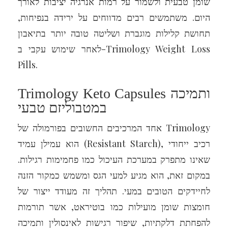
שומן טבעית ולשמור על רמות אנרגיה יציבות לאורך
היום. משתמשים רבים מדווחים על ירידה בנפיחות,
תחושת קלילות מוגברת ושליטה טובה יותר בתיאבון
לאחר שימוש עקבי ב-Trimology Weight Loss
Pills.
Trimology Keto Capsules ותמיכה
במטבוליזם טבעי
אחד המרכיבים החשובים בפורמולה של Trimology
הוא עמילן עמיד (Resistant Starch), רכיב ייחודי
שאינו מתפרק במערכת העיכול כמו פחמימות רגילות.
במקום זאת, הוא מגיע למעי הגס ומשמש כמקור הזנה
לחיידקים הטובים במעי. תהליך זה מעודד ייצור של
חומצות שומן מועילות כמו בוטיראט, אשר תורמות
להפחתת דלקתיות, שיפור רגישות לאינסולין ותמיכה