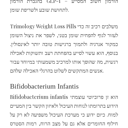
בהגברת הורמון GLP-1 – הורמון חשוב המסייע
לתחושת שובע ולשריפת שומן.
Trimology Weight Loss Pills משלבים רכיב זה כדי
לעזור לגוף להפחית שומן בטני, לשפר את ניצול השומן
כמקור אנרגיה ולתמוך ברגישות טובה יותר לאינסולין.
בנוסף, הוא עשוי לסייע בהפחתת רעב ותשוקות לאכילה
רגשית, מה שהופך אותו למרכיב משמעותי במיוחד עבור
אנשים המתקשים לשלוט בהרגלי האכילה שלהם.
Bifidobacterium Infantis
Bifidobacterium infantis הוא זן פרוביוטי עוצמתי
הידוע בתרומתו לנוחות העיכול ולאיזון הקשר בין המעיים
למוח. כיום ידוע כי מערכת העיכול משפיעה לא רק על
חילוף החומרים אלא גם על מצב הרוח, רמות הסטרס