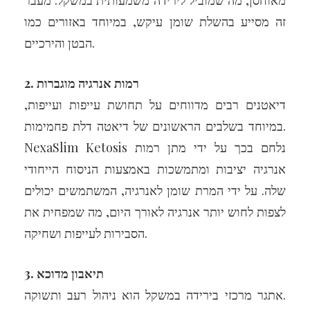
מאוחסן, מה שמוביל לירידה משמעותית במשקל. מעבר
זה מסייע בהשלת שומן עיקש, במיוחד באזורים כמו
הבטן והירכיים.
2. רמות אנרגיה מוגברות
דיאטנים רבים מדווחים על תחושת עייפות ועייפות,
במיוחד בשלבים הראשונים של דיאטה דלת פחמימות.
NexaSlim Ketosis נלחם בכך על ידי מתן רמות
אנרגיה יציבות ומתמשכות באמצעות הניסוח הייחודי
שלה. על ידי המרת שומן לאנרגיה, המשתמשים יכולים
לצפות לחוש יותר אנרגיה לאורך היום, מה שמפחית את
הסבירות לעייפות ושחיקה.
3. תיאבון מדוכא
אתגר מרכזי בירידה במשקל הוא ניהול רעב ותשוקה.