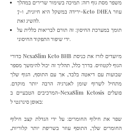
משפר מסת גוף רזה: תמיכה בשימור שרירים במהלך
ירידה במשקל היא חיונית, ו-7-Keto DHEA עוזר
להשיג זאת.
תומך במערכת החיסון: זה תורם לבריאות כללית על
ידי שיפור התפקוד החיסוני.
כדורי NexaSlim Keto BHB מיועדים לזרז את כניסת
הגוף לקטוזיס. בדרך כלל, תהליך זה יכול להימשך מספר
שבועות עם דיאטה בלבד, אך עם התוסף, הגוף שלך
מתחיל לשרוף שומן לאנרגיה הרבה יותר מוקדם.
המרכיבים הטבעיים ב-NexaSlim Ketosis פועלים
באופן סינרגטי ל:
שפר את חילוף החומרים: על ידי הגדלת קצב חילוף
החומרים שלך, התוסף עוזר בשריפת יותר קלוריות,