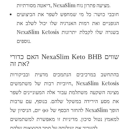
דיאטה מסורתיות, NexaSlim מציעה פתרון נוח.
חובבי כושר: כל מי שמחפש לשפר את הביצועים
הגופניים ואת רמות האנרגיה שלו יכול לשלב את
NexaSlim Ketosis בשגרה שלו לקבלת יתרונות
נוספים.
האם כדורי NexaSlim Keto BHB שווים
את זה?
בהתחשב במרכיבים הנתמכים מדעית ובביקורות
חיוביות רבות של משתמשים, NexaSlim Ketosis
מציגה השקעה משתלמת עבור אלה המעוניינים לשפר
את מסע הירידה במשקל שלהם. בנוסף, עם ערבות
להחזר הכסף של 90 יום, הניסיון של NexaSlim הופך
למאמץ נטול סיכון. מדיניות זו מאפשרת למשתמשים
להעריך את יעילותה על סמך התוצאות שלהם.