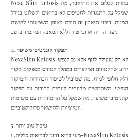
Nexa Slim Ketosis עוזרת לבלום את התיאבון, מה
שמקל על התנגדות לחטיפים לא בריאים ולשלוט בגודל
המנות. דיכוי תיאבון זה תורם באופן משמעותי להשגת
יעדי הרזיה ארוכי טווח ללא המאבק המתמיד ברעב.
4. תפקוד קוגניטיבי משופר
NexaSlim Ketosis לא רק מועילה לגוף אלא גם לנפש.
ידוע שהקטונים המיוצרים במהלך קטוזיס מספקים מקור
דלק חלופי למוח, מה שמוביל לשיפור הבהירות והמיקוד
הנפשי. משתמשים מדווחים לעתים קרובות על תפקוד
קוגניטיבי משופר, מה שמקל על התמודדות עם משימות
יומיומיות ולהישאר פרודוקטיביים.
5. עיכול טוב יותר
מעי בריא חיוני לבריאות כללית, ו-NexaSlim Ketosis