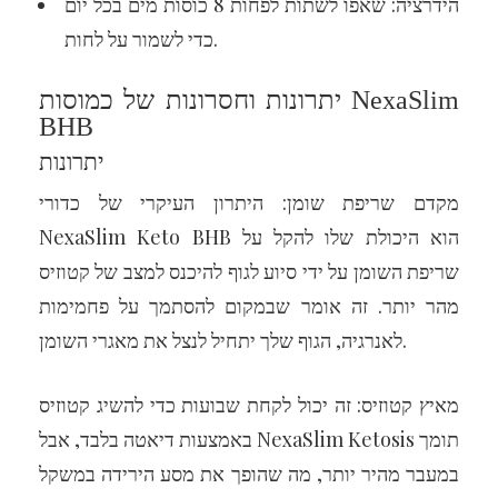
הידרציה: שאפו לשתות לפחות 8 כוסות מים בכל יום
כדי לשמור על לחות.
יתרונות וחסרונות של כמוסות NexaSlim
BHB
יתרונות
מקדם שריפת שומן: היתרון העיקרי של כדורי
NexaSlim Keto BHB הוא היכולת שלו להקל על
שריפת השומן על ידי סיוע לגוף להיכנס למצב של קטוזיס
מהר יותר. זה אומר שבמקום להסתמך על פחמימות
לאנרגיה, הגוף שלך יתחיל לנצל את מאגרי השומן.
מאיץ קטוזיס: זה יכול לקחת שבועות כדי להשיג קטוזיס
באמצעות דיאטה בלבד, אבל NexaSlim Ketosis תומך
במעבר מהיר יותר, מה שהופך את מסע הירידה במשקל