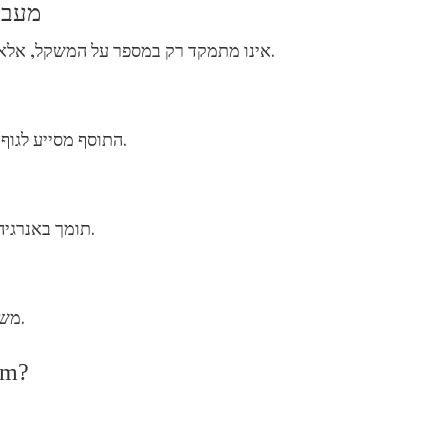
יתרונות s
VeeloSlim אינו מתמקד רק במספר על המשקל, אלא בשיפור התחושה הכללית והתפקוד היומיומי.
התוסף מסייע לגוף להתמקד במאגרי שומן קיימים, במיוחד באזורים עקשניים.
בניגוד לדיאטות קיצוניות, VeeloSlim תומך באנרגיה יציבה לאורך היום.
משתמשים רבים מדווחים על שיפור בריכוז ובחדות המחשבה.
שימושים וה