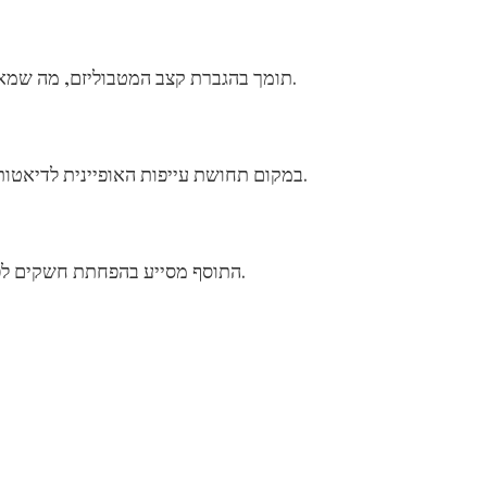
VeeloSlim תומך בהגברת קצב המטבוליזם, מה שמאפשר שריפת קלוריות יעילה יותר לאורך היום.
במקום תחושת עייפות האופיינית לדיאטות, המשתמשים מדווחים על אנרגיה יציבה ומיקוד טוב יותר.
התוסף מסייע בהפחתת חשקים לפחמימות וסוכרים, דבר שמקל על שמירה על תפריט מאוזן.