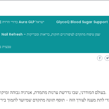
GlycoQ Blood Sugar Support
AuraGLP | כדורי הרזיה Aura GLP ישראל
Nail Refresh – שמן טיפוח מתקדם לציפורניים חזקות, בריאות ומבריקות
Smart Hemp Gummies Israel- סקירה ו
בעולם המודרני, שבו נדרשת ערנות מתמדת, אנרגיה גבוהה ומיקו