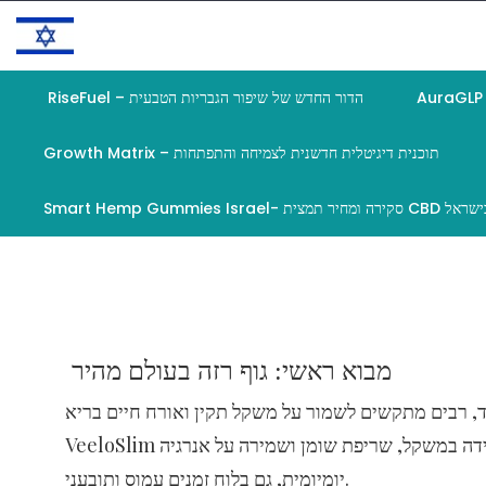
Skip
to
content
RiseFuel – הדור החדש של שיפור הגבריות הטבעית
Growth Matrix – תוכנית דיגיטלית חדשנית לצמיחה והתפתחות
VeeloSlim – תוסף מתקדם לשריפת שומן קיטוגנית, אנרגיה גבוהה ועיצוב גוף
טבעי
מחיר תמצית CBD טבעית בישראל
מבוא ראשי: גוף רזה בעולם מהיר
ד, רבים מתקשים לשמור על משקל תקין ואורח חיים בריא.
VeeloSlim פותח כדי לתת מענה לצורך הזה – תוסף תזונה מתקדם שמיועד לתמוך בירידה במשקל, שריפת שומן ושמירה על אנרגיה
יומיומית, גם בלוח זמנים עמוס ותובעני.