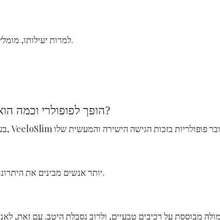
למרות יעילותו, מומלץ לשלב את התוסף עם תזונה מודעת ופעילות גופנית מתונה.
למה VeeloSlim Weight Loss Pills הופך לפופולרי וכמה הוא בטוח?
יותר אנשים מבינים את היתרונות של שריפת שומן כמקור אנרגיה, גם ללא דיאטה קפדנית.
ולה מבוססת על רכיבים טבעיים, ולרוב נסבלת היטב. עם זאת, לאנש