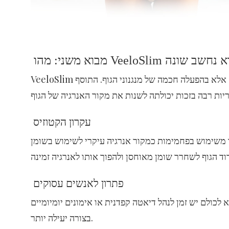
VeeloSlim נולד מתוך ההבנה שירידה במשקל אינה תלויה רק בהפחתת קלוריות, אלא בהפעלה חכמה של מנגנוני הגוף. התוסף
עקרון הקטוזיס
ימות כמקור אנרגיה עיקרי לשימוש בשומן. VeeloSlim נועד לתמוך בתהליך זה, על ידי
פתרון לאנשים עסוקים
לכולם יש זמן לנהל דיאטה קפדנית או אימונים יומיומיים. VeeloSlim מציע פתרון נוח שמשתלב בשגרה קיימת ומסייע לגוף לעבוד
בצורה יעילה יותר.